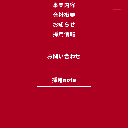
事業内容
会社概要
「
実
」
価
値
を
出
す
。
お知らせ
で
採用情報
そ
れ
が
コ
ン
サ
ル
の
在
る
べ
き
形
お問い合わせ
「実」
で価値を出す。
採用note
私たちは空虚なコンサルティングをしない。
「実利」
を追求し、
必ず成果の
「実現」
から逆算してプロジェクトを始める。
「事実」
を起点にし、
「実働」
し、絵空事で終わらない。
テクノロジーの力で、
社会に要領いい仕組みを
「実装」
し、